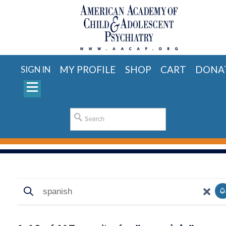
MY PROFILE
SHOP
CART
DONA
SIGN IN
Search
Search