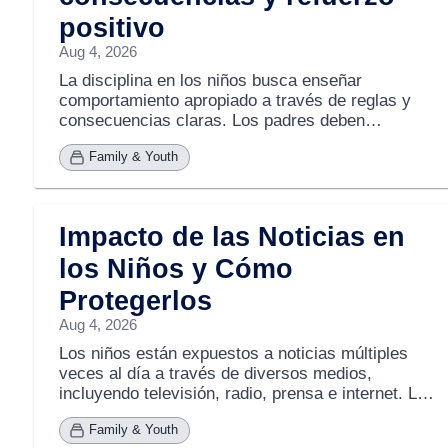
positivo
Aug 4, 2026
La disciplina en los niños busca enseñar
comportamiento apropiado a través de reglas y
consecuencias claras. Los padres deben
coordinarse para establecer reglas y explicar a los
Family & Youth
niños las posibles consecuencias, tanto positivas
como negativas, de sus acciones. La consistencia
y la predictibilidad crean un ambiente seguro y
facilitan el aprendizaje. Se enfatiza que la
Impacto de las Noticias en
disciplina debe ser vista como un proceso
formativo, no como castigo; las consecuencias
los Niños y Cómo
deben ser justas y relacionadas con la conducta,
Protegerlos
permitiendo que los niños aprendan
responsabilidad sin dañar su autoestima. Ejemplos
Aug 4, 2026
incluyen apagar un televisor si el niño pelean por
Los niños están expuestos a noticias múltiples
él o quitar privilegios, como la bicicleta, si rompen
veces al día a través de diversos medios,
reglas. Los estudios indican que padres efectivos
incluyendo televisión, radio, prensa e internet. La
emplean reglas claras, razonan con sus hijos,
cobertura actual, con transmisiones en vivo,
establecen límites razonables y actúan como
Family & Youth
detalles repetitivos y énfasis en violencia y
modelos positivos, evitando métodos autoritarios o