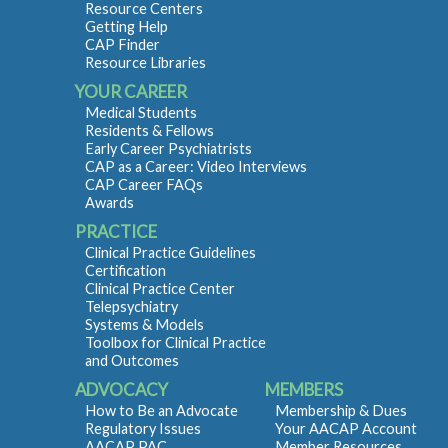
Resource Centers
fracaso no debe considerarse negativo, si surgen
Getting Help
problemas con entrenadores, los padres deben
CAP Finder
comunicarse en privado y, si persisten, considerar
Resource Libraries
retirar a sus hijos de la actividad. La participación
YOUR CAREER
activa y el diálogo con los hijos fortalecen su
desarrollo de valores y habilidades que influyen en
Medical Students
su vida adulta, haciendo que las lecciones
Residents & Fellows
Early Career Psychiatrists
aprendidas en los deportes sean fundamentales
CAP as a Career: Video Interviews
para su formación personal y social.
CAP Career FAQs
Awards
PRACTICE
Clinical Practice Guidelines
Certification
Clinical Practice Center
Telepsychiatry
Systems & Models
Toolbox for Clinical Practice
and Outcomes
ADVOCACY
MEMBERS
How to Be an Advocate
Membership & Dues
Regulatory Issues
Your AACAP Account
AACAP PAC
Member Resources